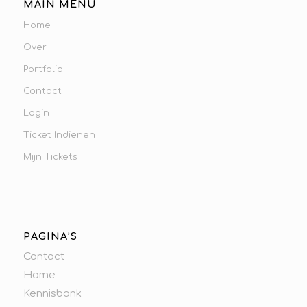
MAIN MENU
Home
Over
Portfolio
Contact
Login
Ticket Indienen
Mijn Tickets
PAGINA’S
Contact
Home
Kennisbank