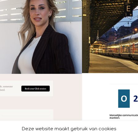
Deze website maakt gebruik van cookies
1
2
3
4
5
6
7
8
9
10
11
12
13
14