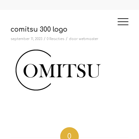
comitsu 300 logo
/
/
september 11, 2023
0 Reacties
door
webmaster
0